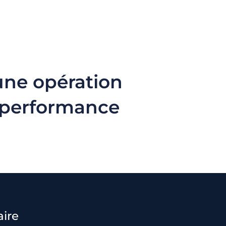
une opération
e performance
aire