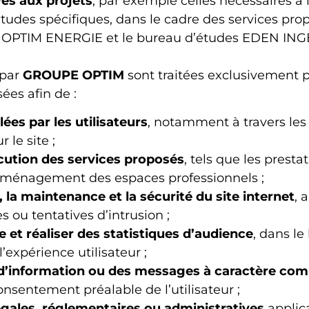
es aux projets
, par exemple celles nécessaires à 
études spécifiques, dans le cadre des services p
t OPTIM ENERGIE et le bureau d’études EDEN ING
 par
GROUPE OPTIM
sont traitées exclusivement p
sées afin de :
s par les utilisateurs
, notamment à travers les
le site ;
cution des services proposés
, tels que les prest
’aménagement des espaces professionnels ;
 la maintenance et la sécurité du site internet
, 
 ou tentatives d’intrusion ;
e et réaliser des statistiques d’audience
, dans le
’expérience utilisateur ;
’information ou des messages à caractère com
onsentement préalable de l’utilisateur ;
égales, réglementaires ou administratives
applic